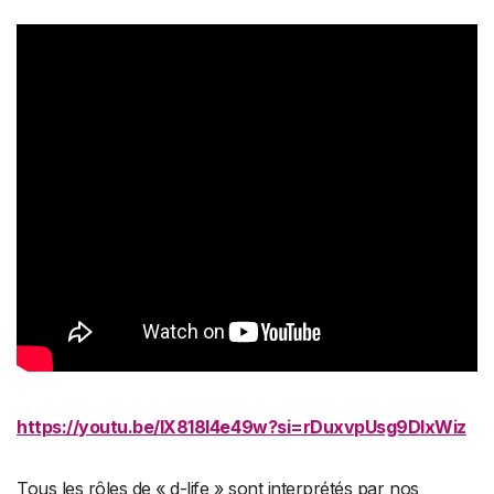
https://youtu.be/IX818l4e49w?si=rDuxvpUsg9DlxWiz
Tous les rôles de « d-life » sont interprétés par nos