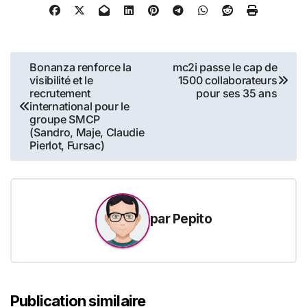
Navigation
Bonanza renforce la
mc2i passe le cap de
visibilité et le
1500 collaborateurs
de
recrutement
pour ses 35 ans
international pour le
l’article
groupe SMCP
(Sandro, Maje, Claudie
Pierlot, Fursac)
par
Pepito
Publication similaire