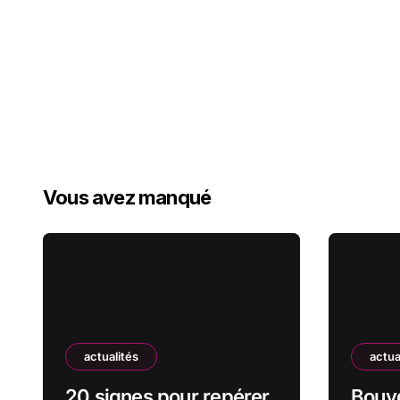
Vous avez manqué
actualités
actua
20 signes pour repérer
Bouyg