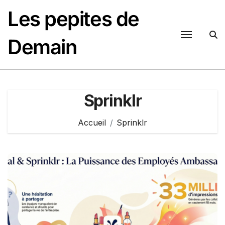
Passer
Les pepites de
au
contenu
Demain
Sprinklr
Accueil
Sprinklr