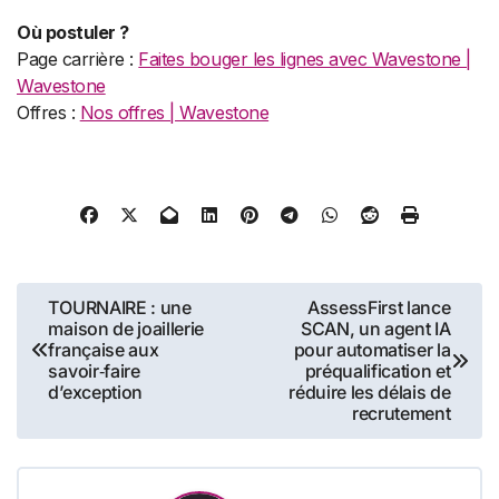
Où postuler ?
Page carrière :
Faites bouger les lignes avec Wavestone |
Wavestone
Offres :
Nos offres | Wavestone
Navigation
TOURNAIRE : une
AssessFirst lance
maison de joaillerie
SCAN, un agent IA
de
française aux
pour automatiser la
savoir‑faire
préqualification et
l’article
d’exception
réduire les délais de
recrutement