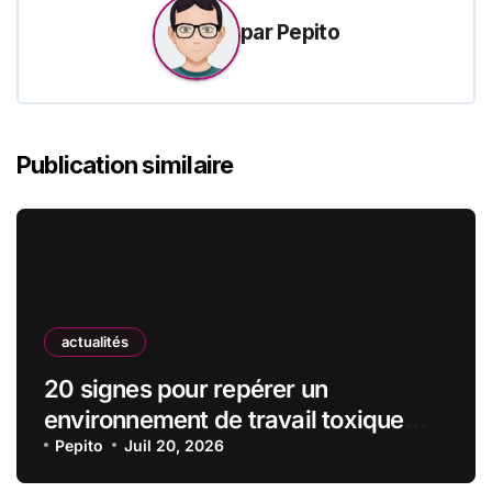
par
Pepito
Publication similaire
actualités
20 signes pour repérer un
environnement de travail toxique
avant de signer le contrat
Pepito
Juil 20, 2026