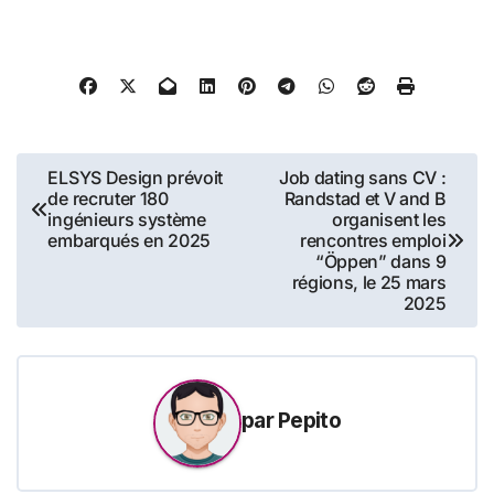
Navigation
ELSYS Design prévoit
Job dating sans CV :
de recruter 180
Randstad et V and B
de
ingénieurs système
organisent les
embarqués en 2025
rencontres emploi
l’article
“Öppen” dans 9
régions, le 25 mars
2025
par
Pepito