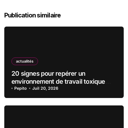
Publication similaire
actualités
20 signes pour repérer un
environnement de travail toxique
avant de signer le contrat
Pepito
Juil 20, 2026